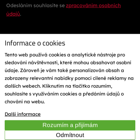
Odesláním souhlasíte se
zpracováním osobních
údajů
.
Informace o cookies
Tento web používá cookies a analytické nástroje pro
sledování návštěvnosti, které mohou obsahovat osobní
údaje. Zároveň je vám také personalizován obsah a
Ochrana osobních údajů
Reklamační řád
zobrazeny relevantní nabídky pomoci cílené reklamy na
Vázání na lyže
dalších webech. Kliknutím na tlačítko rozumím,
Obchodní podmínky
souhlasíte s využíváním cookies a předáním údajů o
Cookies
chování na webu.
Mapa webu
TIME
Další informace
Rozumím a přijímám
Odmítnout