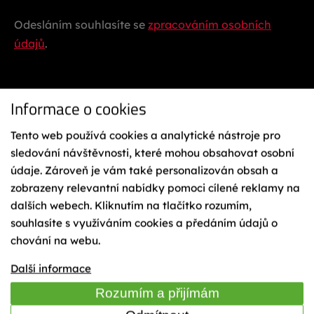
Odesláním souhlasíte se
zpracováním osobních
údajů
.
Informace o cookies
Tento web používá cookies a analytické nástroje pro
sledování návštěvnosti, které mohou obsahovat osobní
údaje. Zároveň je vám také personalizován obsah a
Ochrana osobních údajů
zobrazeny relevantní nabídky pomoci cílené reklamy na
Reklamační řád
Vázání na lyže
dalších webech. Kliknutím na tlačítko rozumím,
Obchodní podmínky
souhlasíte s využíváním cookies a předáním údajů o
Cookies
chování na webu.
Mapa webu
TIME
Další informace
Rozumím a přijímám