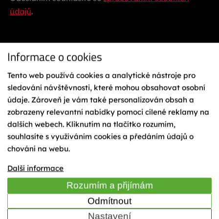
údajů
.
Informace o cookies
Tento web používá cookies a analytické nástroje pro
sledování návštěvnosti, které mohou obsahovat osobní
údaje. Zároveň je vám také personalizován obsah a
Ochrana osobních údajů
Reklamační řád
zobrazeny relevantní nabídky pomoci cílené reklamy na
Vázání na lyže
dalších webech. Kliknutím na tlačítko rozumím,
Obchodní podmínky
souhlasíte s využíváním cookies a předáním údajů o
Cookies
chování na webu.
Mapa webu
TIME
Další informace
Rozumím a přijímám
Odmítnout
© 2023 Sporten - KÄSTLE CZ, a.s.
Nastavení