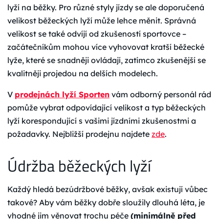
lyží na běžky. Pro různé styly jízdy se ale doporučená
velikost běžeckých lyží může lehce měnit. Správná
velikost se také odvíjí od zkušeností sportovce –
začátečníkům mohou více vyhovovat kratší běžecké
lyže, které se snadněji ovládají, zatímco zkušenější se
kvalitněji projedou na delších modelech.
V
prodejnách lyží Sporten
vám odborný personál rád
pomůže vybrat odpovídající velikost a typ běžeckých
lyží korespondující s vašimi jízdními zkušenostmi a
požadavky. Nejbližší prodejnu najdete
zde
.
Údržba běžeckých lyží
Každý hledá bezúdržbové běžky, avšak existují vůbec
takové? Aby vám běžky dobře sloužily dlouhá léta, je
vhodné jim věnovat trochu péče
(minimálně před