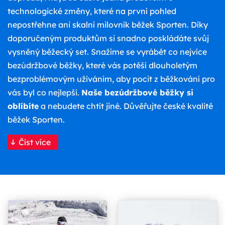
technologické změny, které na první pohled
nepostřehne ani skalní milovník běžek Sporten. Díky
doporučeným produktům si snadno poskládáte svůj
vysněný běžecký set. Snažíme se vyrábět co nejvíce
bezúdržbové běžky, které vás potěší dlouholetým
bezproblémovým užíváním, aby pocit z běžkování pro
vás byl co nejlepší.
Naše bezúdržbové běžky si
oblíbíte
a nebudete chtít jiné. Důvěřujte české kvalitě
běžek Sporten.
Číst více