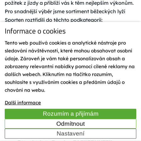
požitek z jízdy a přiblíží vás k těm nejlepším výkonům.
Pro snadnější výběr jsme sortiment běžeckých lyží
Sporten roztřídili do těchto podkategorií:
Informace o cookies
Běžecké lyže Sporten PERFORMANCE
Hledáte-li běžky pro pravidelné jízdy, při kterých
Tento web používá cookies a analytické nástroje pro
chcete zlepšovat svůj výkon a klidně si na nich i
sledování návštěvnosti, které mohou obsahovat osobní
zasoutěžit, je řada PERFORMANCE tou pravou
volbou.
údaje. Zároveň je vám také personalizován obsah a
zobrazeny relevantní nabídky pomoci cílené reklamy na
Běžecké lyže Sporten SPORT
dalších webech. Kliknutím na tlačítko rozumím,
Ideální pro vyjížďky přírodou vlastním tempem.
K dlouhodobě nejoblíbenějším modelům patří
souhlasíte s využíváním cookies a předáním údajů o
běžky Sporten FAVORIT, se kterými snadno
chování na webu.
zvládnete různorodý terén.
Další informace
Běžecké lyže Sporten CRUISING
Užijte si pořádný běžecky trénink s běžkami
Rozumím a přijímám
speciálně uzpůsobenými pro svižnou jízdu po
Odmítnout
upravených tratích za jakýchkoliv sněhových
podmínek.
Nastavení