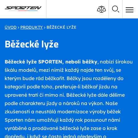
ÚVOD
PRODUKTY
BĚŽECKÉ LYŽE
Běžecké lyže
Běžecké lyže SPORTEN, neboli běžky
, nabízí širokou
škálu modelů, mezi nimiž každý najde ten svůj, se
kterým bude rád běžkařit. Běžky jsou rozděleny do
kategorií podle toho, preferuje-li běžkař jízdu na
upravené trati či mimo ni. Běžecké lyže dále dělíme
podle charakteru jízdy a nároků na výkon. Naše
zkušenosti a neustálá modernizace výroby běžek
Sporten nám umožňují každý rok posunout námi
vyráběné a prodávané běžecké lyže zase o krok
dopředu, i když se často jedná především o