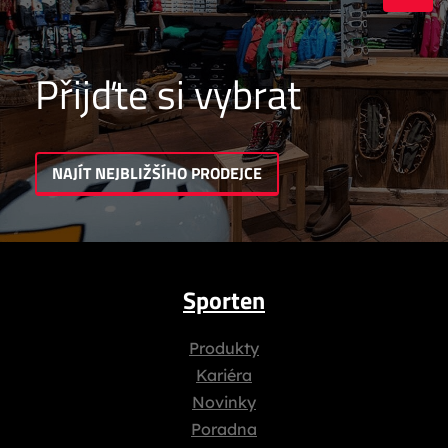
Přijďte si vybrat
NAJÍT NEJBLIŽŠÍHO PRODEJCE
Sporten
Produkty
Kariéra
Novinky
Poradna