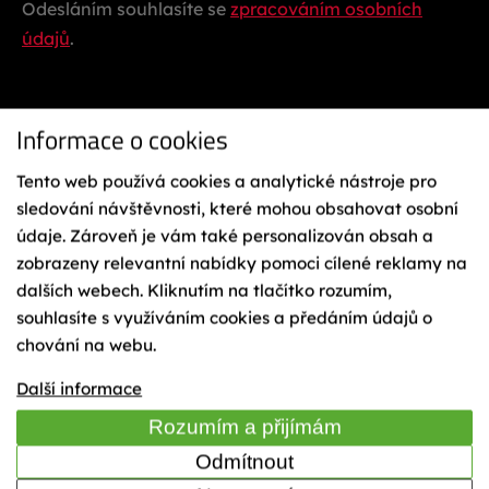
Odesláním souhlasíte se
zpracováním osobních
údajů
.
Informace o cookies
Tento web používá cookies a analytické nástroje pro
sledování návštěvnosti, které mohou obsahovat osobní
údaje. Zároveň je vám také personalizován obsah a
Ochrana osobních údajů
Reklamační řád
zobrazeny relevantní nabídky pomoci cílené reklamy na
Vázání na lyže
dalších webech. Kliknutím na tlačítko rozumím,
Obchodní podmínky
souhlasíte s využíváním cookies a předáním údajů o
Cookies
chování na webu.
Mapa webu
TIME
Další informace
Rozumím a přijímám
Odmítnout
© 2023 Sporten - KÄSTLE CZ, a.s.