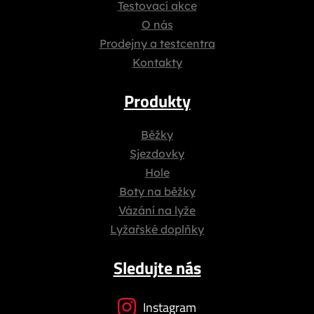
Testovací akce
O nás
Prodejny a testcentra
Kontakty
Produkty
Běžky
Sjezdovky
Hole
Boty na běžky
Vázání na lyže
Lyžařské doplňky
Sledujte nás
Instagram