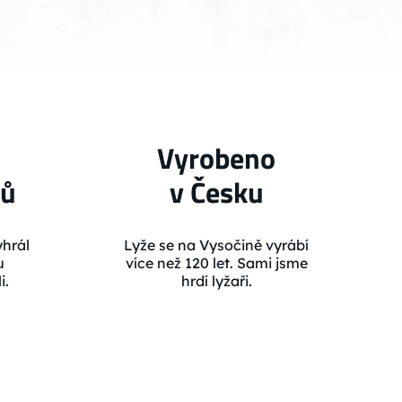
Vyrobeno
lů
v Česku
hrál
Lyže se na Vysočině vyrábí
u
více než 120 let. Sami jsme
i.
hrdí lyžaři.