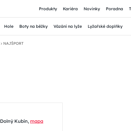
Produkty
Kariéra
Novinky
Poradna
Hole
Boty na běžky
Vázání na lyže
Lyžařské doplňky
NAJŠPORT
 Dolný Kubín,
mapa