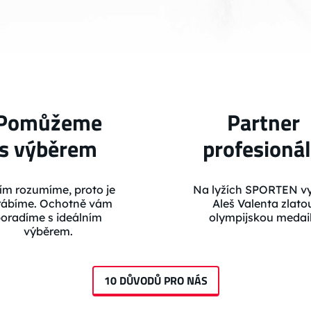
Pomůžeme
Partner
s výběrem
profesioná
ím rozumíme, proto je
Na lyžích SPORTEN vy
rábíme. Ochotně vám
Aleš Valenta zlato
oradíme s ideálním
olympijskou medail
výběrem.
10 DŮVODŮ PRO NÁS