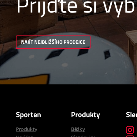
Přijďte si vyb
NAJÍT NEJBLIŽŠÍHO PRODEJCE
Sporten
Produkty
Sle
Produkty
Běžky