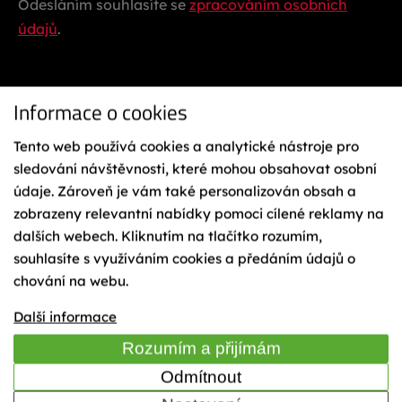
Odesláním souhlasíte se
zpracováním osobních
údajů
.
Informace o cookies
Tento web používá cookies a analytické nástroje pro
sledování návštěvnosti, které mohou obsahovat osobní
údaje. Zároveň je vám také personalizován obsah a
Ochrana osobních údajů
Reklamační řád
zobrazeny relevantní nabídky pomoci cílené reklamy na
Vázání na lyže
dalších webech. Kliknutím na tlačítko rozumím,
Obchodní podmínky
souhlasíte s využíváním cookies a předáním údajů o
Cookies
chování na webu.
Mapa webu
TIME
Další informace
Rozumím a přijímám
Odmítnout
© 2023 Sporten - KÄSTLE CZ, a.s.