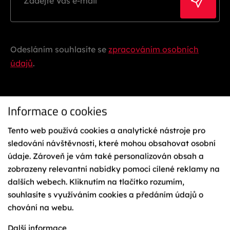
Odesláním souhlasíte se
zpracováním osobních
údajů
.
Informace o cookies
Tento web používá cookies a analytické nástroje pro
sledování návštěvnosti, které mohou obsahovat osobní
údaje. Zároveň je vám také personalizován obsah a
Ochrana osobních údajů
Reklamační řád
zobrazeny relevantní nabídky pomoci cílené reklamy na
Vázání na lyže
dalších webech. Kliknutím na tlačítko rozumím,
Obchodní podmínky
souhlasíte s využíváním cookies a předáním údajů o
Cookies
chování na webu.
Mapa webu
TIME
Další informace