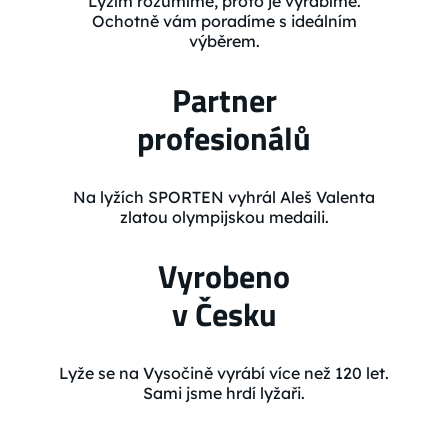
Lyžím rozumíme, proto je vyrábíme.
Ochotně vám poradíme s ideálním
výběrem.
Partner
profesionálů
Na lyžích SPORTEN vyhrál Aleš Valenta
zlatou olympijskou medaili.
Vyrobeno
v Česku
Lyže se na Vysočině vyrábí více než 120 let.
Sami jsme hrdí lyžaři.