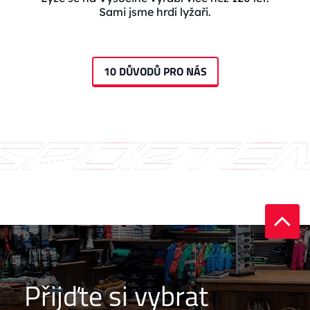
Sami jsme hrdí lyžaři.
10 DŮVODŮ PRO NÁS
Přijďte si vybrat