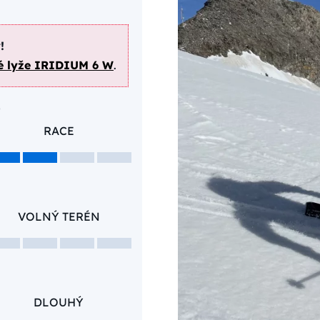
!
é lyže IRIDIUM 6 W
.
e
RACE
VOLNÝ TERÉN
DLOUHÝ