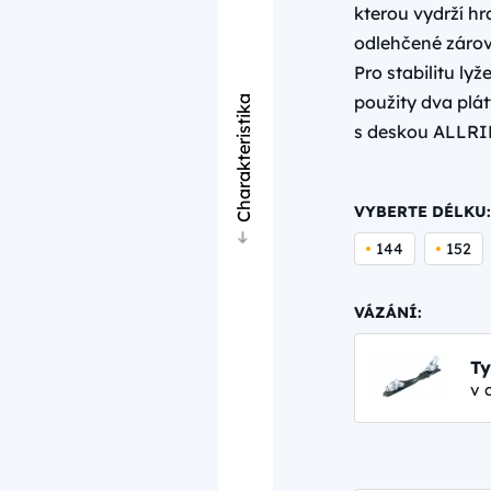
kterou vydrží hr
odlehčené zárov
Pro stabilitu lyž
použity dva plá
Charakteristika
s deskou ALLRI
VYBERTE DÉLKU:
144
152
VÁZÁNÍ:
Ty
v 