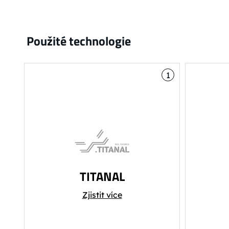
Použité technologie
1
TITANAL
Speciální materiál osvědčený
C
Zjistit více
při výrobě lyží výrazně působí
COMPO
na torzní tuhost lyže. Používá
použ
se jako varianta v kombinaci
nižš