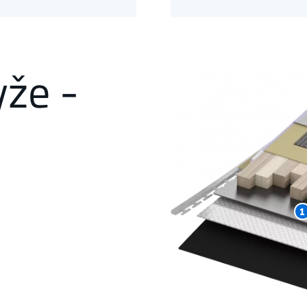
yže -
1