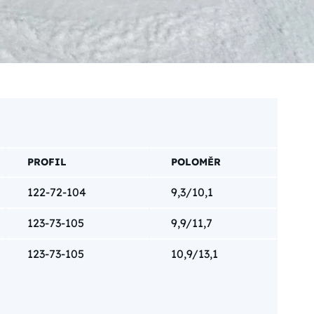
PROFIL
POLOMĚR
122-72-104
9,3/10,1
123-73-105
9,9/11,7
123-73-105
10,9/13,1