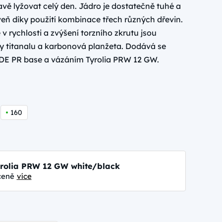
avě lyžovat celý den. Jádro je dostatečně tuhé a
eň díky použití kombinace třech různých dřevin.
e v rychlosti a zvýšení torzního zkrutu jsou
ty titanalu a karbonová planžeta. Dodává se
DE PR base a vázáním Tyrolia PRW 12 GW.
160
rolia PRW 12 GW white/black
ceně
více