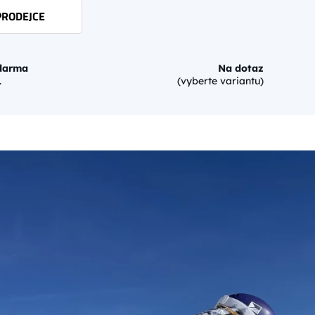
PRODEJCE
darma
Na dotaz
.
(vyberte variantu)