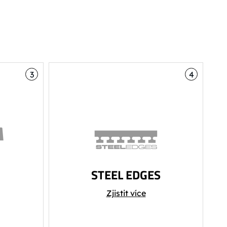
3
4
STEEL EDGES
Ocelové hrany zaručují při
Zjistit více
 vrchní
správném nabroušení oporu
 a
při vysokých rychlostech a na
ené
zledovatělém povrchu.
i.