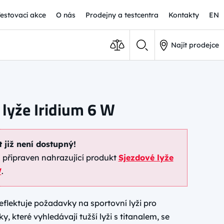
Testovací akce
O nás
Prodejny a testcentra
Kontakty
EN
Najít prodejce
 lyže Iridium 6 W
 již není dostupný!
připraven nahrazující produkt
Sjezdové lyže
W
.
eflektuje požadavky na sportovní lyži pro
, které vyhledávají tužší lyži s titanalem, se