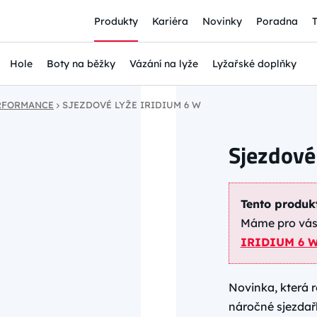
Produkty
Kariéra
Novinky
Poradna
Hole
Boty na běžky
Vázání na lyže
Lyžařské doplňky
ERFORMANCE
SJEZDOVÉ LYŽE IRIDIUM 6 W
Sjezdové
Tento produkt
Máme pro vás 
IRIDIUM 6 
Novinka, která r
náročné sjezdařky