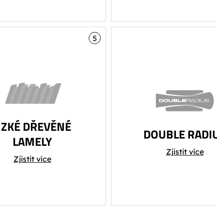
výšením reakčních
schopností lyže.
5
ZKÉ DŘEVĚNÉ
DOUBLE RADI
LAMELY
Nová technologie d
Zjistit více
dřevěné lamely mají za
rozdílných rádiů pro 
Zjistit více
ledek vyšší absorpci
univerzální lyže.
í a klidnější chování lyže
ve vyšší rychlosti.