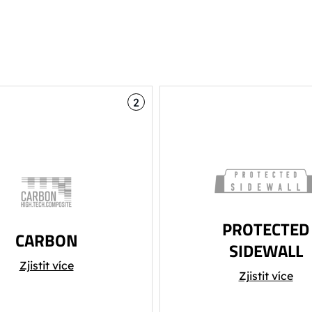
2
PROTECTED
CARBON
SIDEWALL
ARBON HIGH. TECH
Zjistit více
Zajišťuje větší odolnost
SITE - V konstrukci je
Zjistit více
fólie vůči posekání
it karbon pro dosažení
poškrábání způsob
í hmotnosti zároveň se
ocelovými hranam