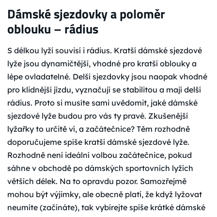
Dámské sjezdovky a poloměr
oblouku – rádius
S délkou lyží souvisí i rádius. Kratší dámské sjezdové
lyže jsou dynamičtější, vhodné pro kratší oblouky a
lépe ovladatelné. Delší sjezdovky jsou naopak vhodné
pro klidnější jízdu, vyznačují se stabilitou a mají delší
rádius. Proto si musíte sami uvědomit, jaké dámské
sjezdové lyže budou pro vás ty pravé. Zkušenější
lyžařky to určitě ví, a začátečnice? Těm rozhodně
doporučujeme spíše kratší dámské sjezdové lyže.
Rozhodně není ideální volbou začátečnice, pokud
sáhne v obchodě po dámských sportovních lyžích
větších délek. Na to opravdu pozor. Samozřejmě
mohou být výjimky, ale obecně platí, že když lyžovat
neumíte (začínáte), tak vybírejte spíše krátké dámské