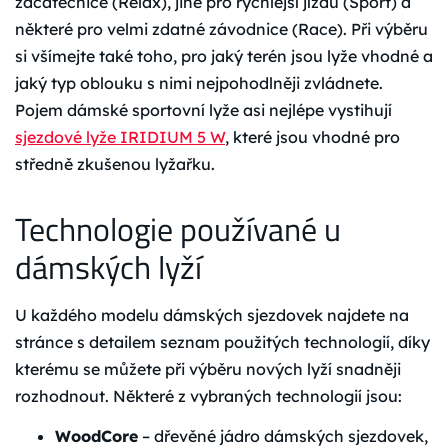
začátečnice (Relax), jiné pro rychlejší jízdu (Sport) a
některé pro velmi zdatné závodnice (Race). Při výběru
si všímejte také toho, pro jaký terén jsou lyže vhodné a
jaký typ oblouku s nimi nejpohodlněji zvládnete.
Pojem dámské sportovní lyže asi nejlépe vystihují
sjezdové lyže IRIDIUM 5 W
, které jsou vhodné pro
středně zkušenou lyžařku.
Technologie používané u
dámských lyží
U každého modelu dámských sjezdovek najdete na
stránce s detailem seznam použitých technologií, díky
kterému se můžete při výběru nových lyží snadněji
rozhodnout. Některé z vybraných technologií jsou:
WoodCore
– dřevěné jádro dámských sjezdovek,