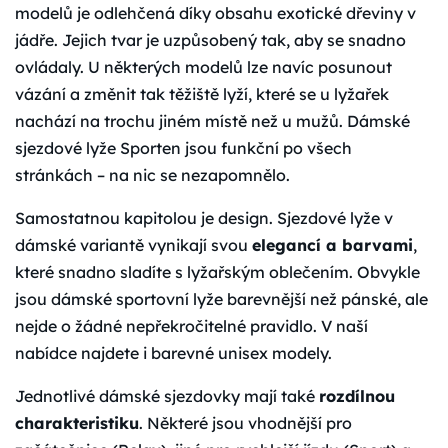
modelů je odlehčená díky obsahu exotické dřeviny v
jádře. Jejich tvar je uzpůsobený tak, aby se snadno
ovládaly. U některých modelů lze navíc posunout
vázání a změnit tak těžiště lyží, které se u lyžařek
nachází na trochu jiném místě než u mužů. Dámské
sjezdové lyže Sporten jsou funkční po všech
stránkách – na nic se nezapomnělo.
Samostatnou kapitolou je design. Sjezdové lyže v
dámské variantě vynikají svou
elegancí a barvami
,
které snadno sladíte s lyžařským oblečením. Obvykle
jsou dámské sportovní lyže barevnější než pánské, ale
nejde o žádné nepřekročitelné pravidlo. V naší
nabídce najdete i barevné unisex modely.
Jednotlivé dámské sjezdovky mají také
rozdílnou
charakteristiku
. Některé jsou vhodnější pro