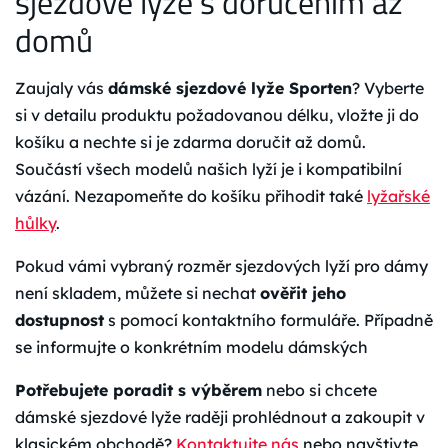
sjezdové lyže s doručením až
domů
Zaujaly vás
dámské sjezdové lyže Sporten
? Vyberte
si v detailu produktu požadovanou délku, vložte ji do
košíku a nechte si je zdarma doručit až domů.
Součástí všech modelů našich lyží je i kompatibilní
vázání. Nezapomeňte do košíku přihodit také
lyžařské
hůlky
.
Pokud vámi vybraný rozměr sjezdových lyží pro dámy
není skladem, můžete si nechat
ověřit jeho
dostupnost
s pomocí kontaktního formuláře. Případně
se informujte o konkrétním modelu dámských
Potřebujete poradit s výběrem
nebo si chcete
dámské sjezdové lyže raději prohlédnout a zakoupit v
klasickém obchodě?
Kontaktujte nás
nebo navštivte