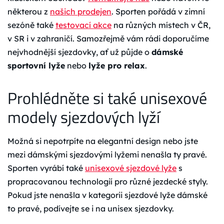
některou z
našich prodejen
. Sporten pořádá v zimní
sezóně také
testovací akce
na různých místech v ČR,
v SR i v zahraničí. Samozřejmě vám rádi doporučíme
nejvhodnější sjezdovky, ať už půjde o
dámské
sportovní lyže
nebo
lyže pro relax
.
Prohlédněte si také unisexové
modely sjezdových lyží
Možná si nepotrpíte na elegantní design nebo jste
mezi dámskými sjezdovými lyžemi nenašla ty pravé.
Sporten vyrábí také
unisexové sjezdové lyže
s
propracovanou technologií pro různé jezdecké styly.
Pokud jste nenašla v kategorii sjezdové lyže dámské
to pravé, podívejte se i na unisex sjezdovky.