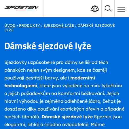
ÚVOD
PRODUKTY
SJEZDOVÉ LYŽE
DÁMSKÉ SJEZDOVÉ
LYŽE
Dámské sjezdové lyže
Sjezdovky uzpůsobené pro dámy se liší od těch
pánských nejen svým designem, kde se častěji
používají pestřejší barvy, ale i
moderními
technologiemi
, které jsou vyladěné na míru lyžařkám
a jejich požadavkům na komfortní běžkování. Jejich
hlavní výhodou je zejména odlehčené jádro, čehož je
dosaženo díky používání exotických dřevin a případně
tenčích titanálů.
Dámské sjezdové lyže
Sporten jsou
elegantní, lehké a snadno ovladatelné. Máme