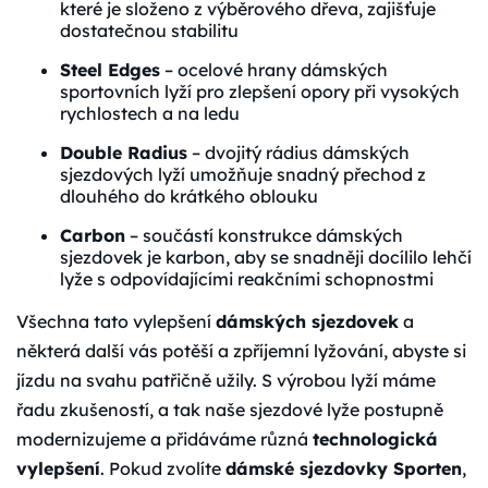
které je složeno z výběrového dřeva, zajišťuje
dostatečnou stabilitu
Steel Edges
– ocelové hrany dámských
sportovních lyží pro zlepšení opory při vysokých
rychlostech a na ledu
Double Radius
– dvojitý rádius dámských
sjezdových lyží umožňuje snadný přechod z
dlouhého do krátkého oblouku
Carbon
– součástí konstrukce dámských
sjezdovek je karbon, aby se snadněji docílilo lehčí
lyže s odpovídajícími reakčními schopnostmi
Všechna tato vylepšení
dámských sjezdovek
a
některá další vás potěší a zpříjemní lyžování, abyste si
jízdu na svahu patřičně užily. S výrobou lyží máme
řadu zkušeností, a tak naše sjezdové lyže postupně
modernizujeme a přidáváme různá
technologická
vylepšení
. Pokud zvolíte
dámské sjezdovky Sporten
,