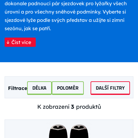
dokonale padnoucí pár sjezdovek pro lyžařky všech
úrovní a pro všechny sněhové podmínky. Vyberte si
sjezdové lyže podle svých představ a užijte si zimní
sezónu, jak se patří.
Číst více
DÉLKA
POLOMĚR
DALŠÍ FILTRY
Filtrace
K zobrazení
3
produktů