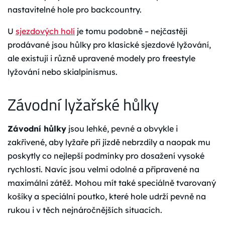
nastavitelné hole pro backcountry.
U
sjezdových holí
je tomu podobně – nejčastěji
prodávané jsou hůlky pro klasické sjezdové lyžování,
ale existují i různě upravené modely pro freestyle
lyžování nebo skialpinismus.
Závodní lyžařské hůlky
Závodní hůlky
jsou lehké, pevné a obvykle i
zakřivené, aby lyžaře při jízdě nebrzdily a naopak mu
poskytly co nejlepší podmínky pro dosažení vysoké
rychlosti. Navíc jsou velmi odolné a připravené na
maximální zátěž. Mohou mít také speciálně tvarovaný
košíky a speciální poutko, které hole udrží pevně na
rukou i v těch nejnáročnějších situacích.