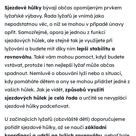
Sjezdové hůlky
bývají občas opomíjeným prvkem
lyžařské výbavy. Řada lyžařů je vnímá jako
nepodstatnou věc, o níž se mohou v případě únavy
opřít. Samozřejmě, opora je jednou z funkcí
sjezdových hůlek, ale stejně tak je využijete při
lyžování a budete mít díky nim
lepší stabilitu a
rovnováhu
. Také vám mohou pomoct, když budete
vstávat, protože i ten nejlepší lyžař může občas
spadnout. Nemluvě o obouvání lyží nebo o situaci,
kdy pomáháte dětem a ony se mohou přidržet jedné z
vašich hůlek. Jak je vidět,
způsobů využití
sjezdových hůlek je celá řada
a určitě se nevyplácí
sjezdové hůlky podceňovat.
U začínajících lyžařů (obzvláště dětí) doporučujeme
pořídit sjezdové hůlky, až se naučí
základní
koordinaci a udrží na lyžích rovnováhu
, neboť hole