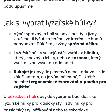
pádu upustíme.
Jak si vybrat lyžařské hůlky?
Výběr správných holí se odvíjí od stylu jízdy,
zkušeností lyžaře a terénu, ve kterém se hodlá
pohybovat. Důležitá je vždy
správná délka.
Lyžařské hůlky se nejčastěji vyrábí
z hliníku,
který je pevný a lehký, nebo
z karbonu,
který
vyniká svou vysokou odolností.
Rukojeť
je obvykle plastová nebo korková – zde
záleží na tom, co je vám příjemnější. Určitě
oceníte i
ergonomické tvarování a poutko pro
zajištění.
U
běžeckých holí
obvykle vybíráme buď klasické
lyžařské hůlky pro klasický styl jízdy, hůlky pro
bruslařský styl běžkování nebo teleskopické