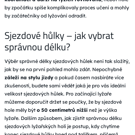
by zpočátku spíše komplikovaly proces učení a mohly
by začátečníky od lyžování odradit.
Sjezdové hůlky – jak vybrat
správnou délku?
Výběr správné délky sjezdových hůlek není tak složitý,
jak by se na první pohled mohlo zdát. Nepochybně
záleží na stylu jízdy
a pokud časem nasbíráte více
zkušeností, budete sami vědět jaká je pro vás ideální
velikost sjezdových hůlek. Pro začínající lyžaře
můžeme doporučit držet se poučky, že by sjezdové
hole měly být
o 50 centimetrů nižší
než je výška
lyžaře. Dalším způsobem, jak zjistit správnou délku
sjezdových lyžařských holí je postup, kdy chytíme
konec sjezdové hůlky hned pod talířkem, přičemž