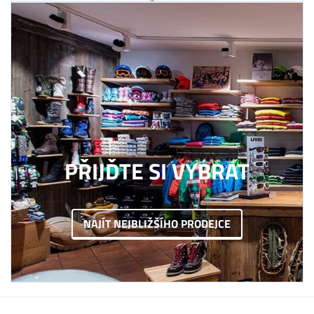
PŘIJĎTE SI VYBRAT
NAJÍT NEJBLIŽŠÍHO PRODEJCE