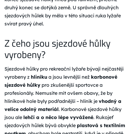
druhý konec se dotýká země. U správně dlouhých
sjezdových hůlek by měla v této situaci ruka lyžaře
svírat pravý úhel.
Z čeho jsou sjezdové hůlky
vyrobeny?
Sjezdové hůlky pro rekreační lyžaře bývají nejčastěji
vyrobeny z
hliníku
a jsou levnější než
karbonové
sjezdové hůlky
pro zkušenější sportovce a
profesionály. Nemusíte mít ovšem obavy, že by
hliníkové hole byly podřadnější – hliník je
vhodný a
velice
odolný
materiál
. Karbonové sjezdové hůlky
jsou ale
lehčí a o něco lépe vyvážené
. Rukojeť
sjezdových hůlek bývá obvykle
plastová s textilním
poutkem
, abychom hole neztratili, když je v případě