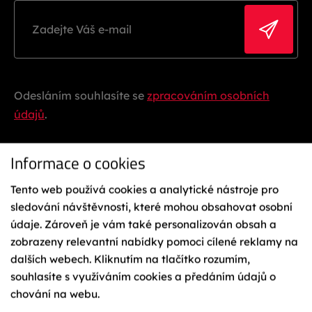
Odesláním souhlasíte se
zpracováním osobních
údajů
.
Informace o cookies
Tento web používá cookies a analytické nástroje pro
sledování návštěvnosti, které mohou obsahovat osobní
údaje. Zároveň je vám také personalizován obsah a
zobrazeny relevantní nabídky pomoci cílené reklamy na
Ochrana osobních údajů
Reklamační řád
dalších webech. Kliknutím na tlačítko rozumím,
Vázání na lyže
souhlasíte s využíváním cookies a předáním údajů o
Obchodní podmínky
chování na webu.
Cookies