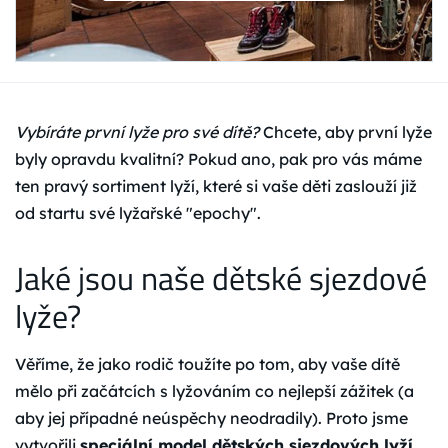
Vybíráte první lyže pro své dítě?
Chcete, aby první lyže
byly opravdu kvalitní? Pokud ano, pak pro vás máme
ten pravý sortiment lyží, které si vaše děti zaslouží již
od startu své lyžařské "epochy".
Jaké jsou naše dětské sjezdové
lyže?
Věříme, že jako rodič toužíte po tom, aby vaše dítě
mělo při začátcích s lyžováním co nejlepší zážitek (a
aby jej případné neúspěchy neodradily). Proto jsme
vytvořili
speciální model dětských sjezdových lyží