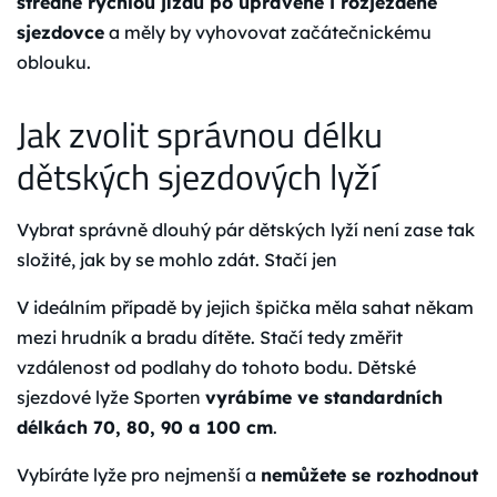
středně rychlou jízdu po upravené i rozježděné
sjezdovce
a měly by vyhovovat začátečnickému
oblouku.
Jak zvolit správnou délku
dětských sjezdových lyží
Vybrat správně dlouhý pár dětských lyží není zase tak
složité, jak by se mohlo zdát. Stačí jen
V ideálním případě by jejich špička měla sahat někam
mezi hrudník a bradu dítěte. Stačí tedy změřit
vzdálenost od podlahy do tohoto bodu. Dětské
sjezdové lyže Sporten
vyrábíme ve standardních
délkách 70, 80, 90 a 100 cm
.
Vybíráte lyže pro nejmenší a
nemůžete se rozhodnout