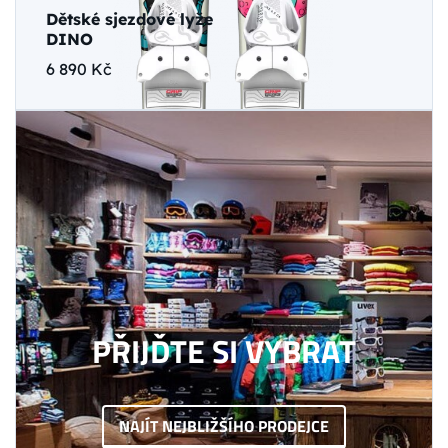
Dětské sjezdové lyže
DINO
6 890 Kč
PŘIJĎTE SI VYBRAT
NAJÍT NEJBLIŽŠÍHO PRODEJCE