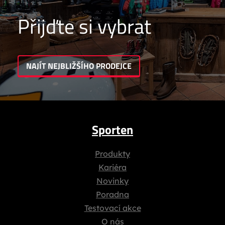
Přijďte si vybrat
NAJÍT NEJBLIŽŠÍHO PRODEJCE
Sporten
Produkty
Kariéra
Novinky
Poradna
Testovací akce
O nás