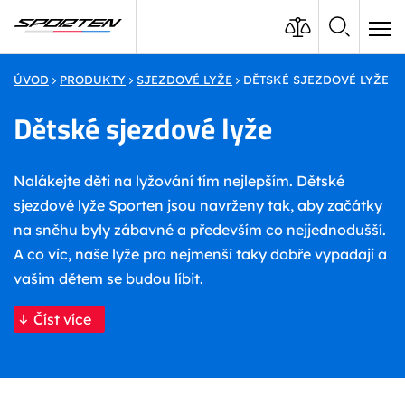
ÚVOD
PRODUKTY
SJEZDOVÉ LYŽE
DĚTSKÉ SJEZDOVÉ LYŽE
Dětské sjezdové lyže
Nalákejte děti na lyžování tím nejlepším. Dětské
sjezdové lyže Sporten jsou navrženy tak, aby začátky
na sněhu byly zábavné a především co nejjednodušší.
A co víc, naše lyže pro nejmenší taky dobře vypadají a
vašim dětem se budou líbit.
Číst více