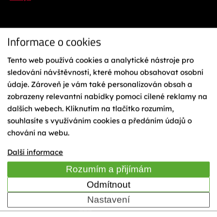
Informace o cookies
Tento web používá cookies a analytické nástroje pro
sledování návštěvnosti, které mohou obsahovat osobní
údaje. Zároveň je vám také personalizován obsah a
Ochrana osobních údajů
Reklamační řád
zobrazeny relevantní nabídky pomoci cílené reklamy na
Vázání na lyže
dalších webech. Kliknutím na tlačítko rozumím,
Obchodní podmínky
souhlasíte s využíváním cookies a předáním údajů o
Cookies
chování na webu.
Mapa webu
TIME
Další informace
Rozumím a přijímám
Odmítnout
© 2023 Sporten - KÄSTLE CZ, a.s.
Nastavení