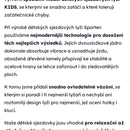
KIDS
, se kterými se snadno zatáčí a které tolerují
začátečnické chyby.
Při výrobě dětských sjezdových lyží Sporten
používáme
nejmodernější technologie pro dosažení
těch nejlepších výsledků
. Jejich dvousložkové jádro
dokonale absorbuje vibrace a usnadňuje jízdu,
obsažené dřevěné lamely přispívají ke stabilitě a
ocelové hrany se lehce zaříznout i do zledovatělých
ploch.
K tomu jsme přidali
snadno ovladatelné vázání
, se
kterým si poradí i ti nejmenší lyžaři a nechybí ani
roztomilý design lyží pro nejmenší, jež ocení holky i
kluci.
Naše dětské sjezdovky jsou vhodné
pro relaxační až