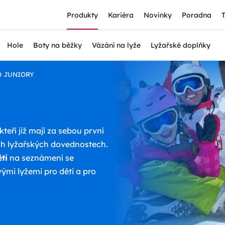
Produkty
Kariéra
Novinky
Poradna
Hole
Boty na běžky
Vázání na lyže
Lyžařské doplňky
O JUNIORY
 kteří již mají za sebou první
ých lyžařských dovednostech.
ěti
na seznámení se
ými lyžemi pro děti a pro