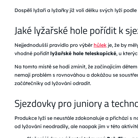
Dospělí lyžaři a lyžařky již volí délku svých lyží po
Jaké lyžařské hole pořídit k s
Nejjednodušší pravidlo pro výběr
hůlek
je, že by měl
vhodné pořídit
lyžařské hole teleskopické
, u který
Na tomto místě se hodí zmínit, že začínajícím děte
nemají problém s rovnováhou a dokážou se soustřed
začátečníky od lyžování odradit.
Sjezdovky pro juniory a techn
Produkce lyží se neustále zdokonaluje a přichází s 
od lyžování neodradily, ale naopak jim v této aktivit