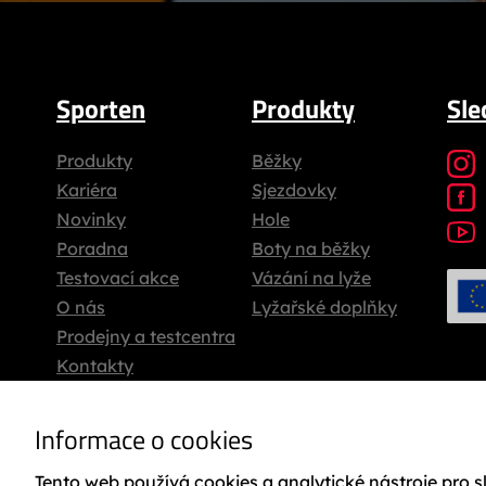
Sporten
Produkty
Sle
Produkty
Běžky
Kariéra
Sjezdovky
Novinky
Hole
Poradna
Boty na běžky
Testovací akce
Vázání na lyže
O nás
Lyžařské doplňky
Prodejny a testcentra
Kontakty
Informace o cookies
Tento web používá cookies a analytické nástroje pro 