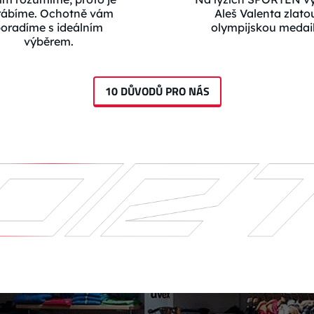
rábíme. Ochotně vám
Aleš Valenta zlato
oradíme s ideálním
olympijskou medail
výběrem.
10 DŮVODŮ PRO NÁS