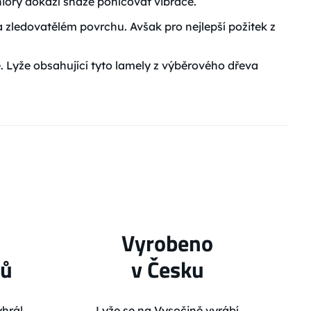
niory dokáží snáze pohlcovat vibrace.
 na zledovatělém povrchu. Avšak pro nejlepší požitek z
tě. Lyže obsahující tyto lamely z výběrového dřeva
Vyrobeno
lů
v Česku
hrál
Lyže se na Vysočině vyrábí