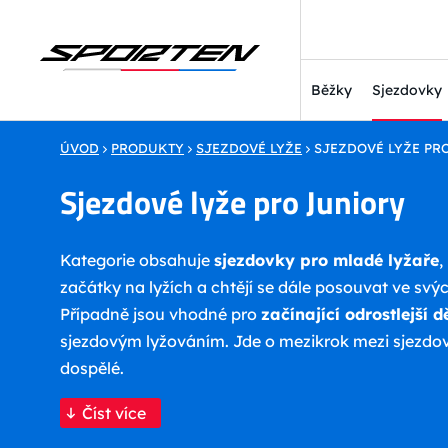
Běžky
Sjezdovky
ÚVOD
PRODUKTY
SJEZDOVÉ LYŽE
SJEZDOVÉ LYŽE PR
Sjezdové lyže pro Juniory
Kategorie obsahuje
sjezdovky pro mladé lyžaře
,
začátky na lyžích a chtějí se dále posouvat ve sv
Případně jsou vhodné pro
začínající odrostlejší d
sjezdovým lyžováním. Jde o mezikrok mezi sjezdov
dospělé.
Číst více