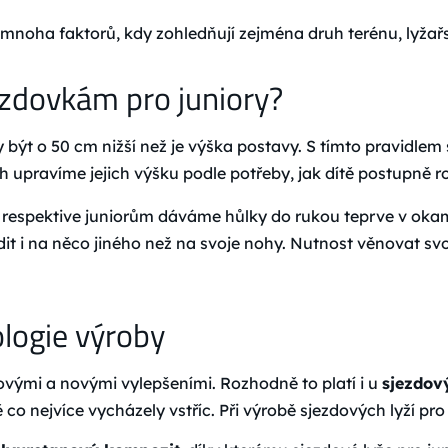
dle mnoha faktorů, kdy zohledňují zejména druh terénu, lyžař
jezdovkám pro juniory?
y být o 50 cm nižší než je výška postavy. S tímto pravidlem
ch upravíme jejich výšku podle potřeby, jak dítě postupně ro
m respektive juniorům dáváme hůlky do rukou teprve v oka
it i na něco jiného než na svoje nohy. Nutnost věnovat 
ologie výroby
novými a novými vylepšeními. Rozhodně to platí i u
sjezdový
ě co nejvíce vycházely vstříc. Při výrobě sjezdových lyží pro