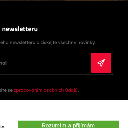
o newsletteru
šeho newsletteru a získejte všechny novinky.
íte se
zpracováním osobních údajů
.
Rozumím a přijímám
je.