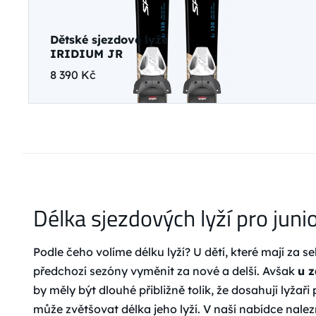
Dětské sjezdové lyže
IRIDIUM JR
8 390 Kč
Délka sjezdových lyží pro juni
Podle čeho volíme délku lyží? U dětí, které mají za s
předchozí sezóny vyměnit za nové a delší. Avšak
u z
by měly být dlouhé přibližně tolik, že dosahují lyž
může zvětšovat délka jeho lyží. V naší nabídce nale