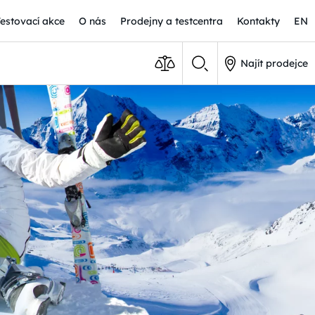
Testovací akce
O nás
Prodejny a testcentra
Kontakty
EN
Najít prodejce