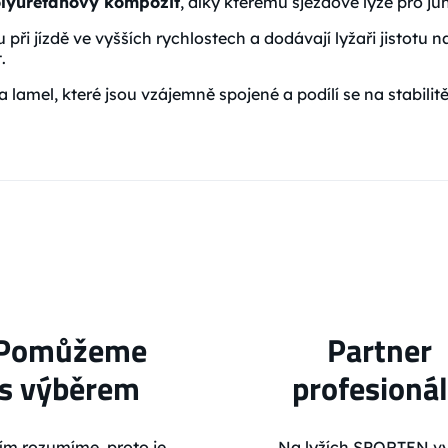
olyuretanový kompozit
, díky kterému sjezdové lyže pro ju
u při jízdě ve vyšších rychlostech a dodávají lyžaři jistotu
.
da lamel, které jsou vzájemně spojené a podílí se na stabili
Pomůžeme
Partner
s výběrem
profesioná
ím rozumíme, proto je
Na lyžích SPORTEN vy