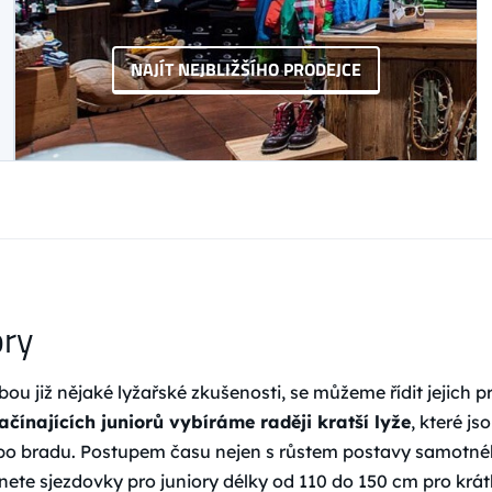
NAJÍT NEJBLIŽŠÍHO PRODEJCE
ory
ebou již nějaké lyžařské zkušenosti, se můžeme řídit jejich
ačínajících juniorů vybíráme raději kratší lyže
, které j
aři po bradu. Postupem času nejen s růstem postavy samotné
znete sjezdovky pro juniory délky od 110 do 150 cm pro krát