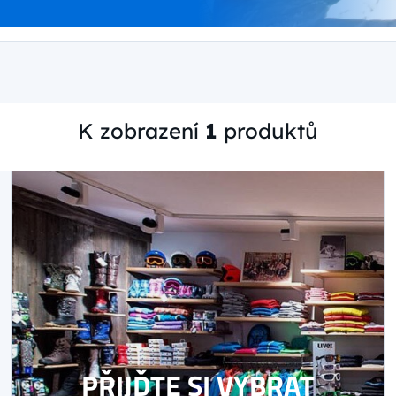
K zobrazení
1
produktů
PŘIJĎTE SI VYBRAT