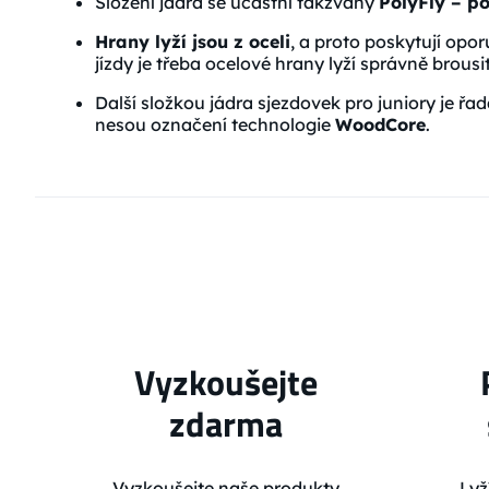
Složení jádra se účastní takzvaný
PolyFly – p
Hrany lyží jsou z oceli
, a proto poskytují opor
jízdy je třeba ocelové hrany lyží správně brousit
Další složkou jádra sjezdovek pro juniory je řa
nesou označení technologie
WoodCore
.
Vyzkoušejte
zdarma
Vyzkoušejte naše produkty
Lyž