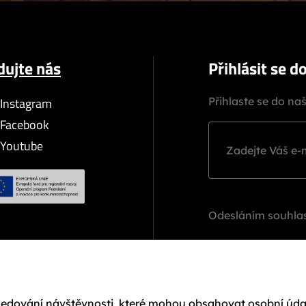
dujte nás
Přihlásit se d
Instagram
Přihlaste se do na
Facebook
Youtube
Odesláním souhlas
sledování návštěvnosti, které mohou obsahovat osobní úda