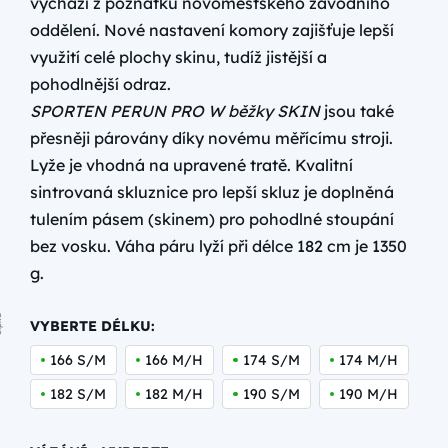
vychází z poznatků novoměstského závodního
oddělení. Nové nastavení komory zajišťuje lepší
využití celé plochy skinu, tudíž jistější a
pohodlnější odraz.
SPORTEN PERUN PRO W běžky SKIN
jsou také
přesněji párovány díky novému měřícímu stroji.
Lyže je vhodná na upravené tratě. Kvalitní
sintrovaná skluznice pro lepší skluz je doplněná
tulením pásem (skinem) pro pohodlné stoupání
bez vosku. Váha páru lyží při délce 182 cm je 1350
g.
VYBERTE DÉLKU:
166 S/M
166 M/H
174 S/M
174 M/H
182 S/M
182 M/H
190 S/M
190 M/H