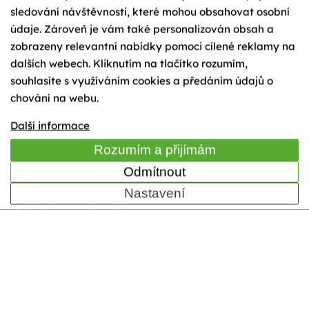
sledování návštěvnosti, které mohou obsahovat osobní
údaje. Zároveň je vám také personalizován obsah a
Přihlásit se do newsletteru
zobrazeny relevantní nabídky pomoci cílené reklamy na
dalších webech. Kliknutím na tlačítko rozumím,
souhlasíte s využíváním cookies a předáním údajů o
Přihlaste se do našeho newsletteru a získejte
všechny novinky.
chování na webu.
Další informace
Rozumím a přijímám
Odmítnout
Nastavení
Odesláním souhlasíte se
zpracováním osobních
údajů
.