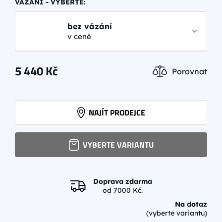
VÁZÁNÍ - VYBERTE:
bez vázání
v ceně
NNN TOURING AUTO CLASSIC
5 440
Kč
Porovnat
1 090 Kč
více
NNN PERFORMANCE CLASSIC
NAJÍT PRODEJCE
1 540 Kč
více
VYBERTE VARIANTU
Doprava zdarma
od 7000 Kč.
Na dotaz
(vyberte variantu)