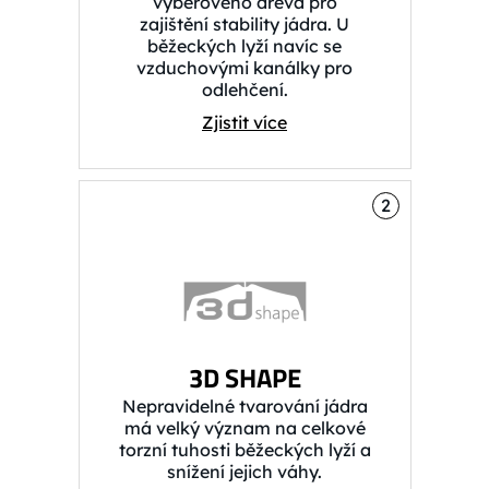
výběrového dřeva pro
zajištění stability jádra. U
běžeckých lyží navíc se
vzduchovými kanálky pro
odlehčení.
Zjistit více
2
3D SHAPE
Nepravidelné tvarování jádra
má velký význam na celkové
torzní tuhosti běžeckých lyží a
snížení jejich váhy.