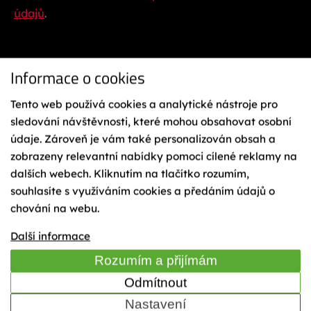
údajů
.
Informace o cookies
Tento web používá cookies a analytické nástroje pro
sledování návštěvnosti, které mohou obsahovat osobní
údaje. Zároveň je vám také personalizován obsah a
Ochrana osobních údajů
Reklamační řád
zobrazeny relevantní nabídky pomoci cílené reklamy na
Vázání na lyže
dalších webech. Kliknutím na tlačítko rozumím,
Obchodní podmínky
souhlasíte s využíváním cookies a předáním údajů o
Cookies
chování na webu.
Mapa webu
TIME
Další informace
Rozumím a přijímám
Odmítnout
© 2023 Sporten - KÄSTLE CZ, a.s.
Nastavení