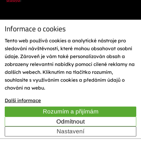
Informace o cookies
Tento web používá cookies a analytické nástroje pro
sledování návštěvnosti, které mohou obsahovat osobní
údaje. Zároveň je vám také personalizován obsah a
Ochrana osobních údajů
Reklamační řád
zobrazeny relevantní nabídky pomoci cílené reklamy na
Vázání na lyže
dalších webech. Kliknutím na tlačítko rozumím,
Obchodní podmínky
souhlasíte s využíváním cookies a předáním údajů o
Cookies
chování na webu.
Mapa webu
TIME
Další informace
Rozumím a přijímám
Odmítnout
© 2023 Sporten - KÄSTLE CZ, a.s.
Nastavení