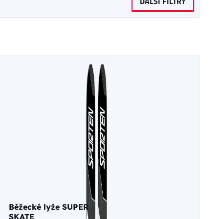
DALŠÍ FILTRY
Běžecké lyže SUPER
SKATE