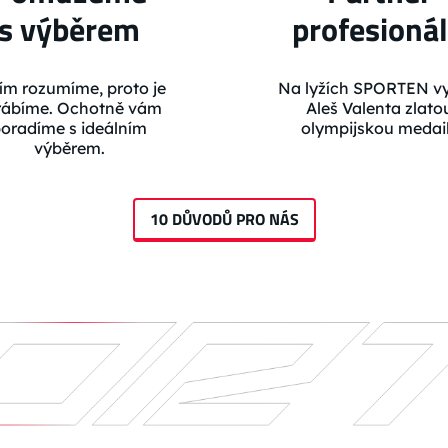
s výběrem
profesioná
ím rozumíme, proto je
Na lyžích SPORTEN vy
rábíme. Ochotně vám
Aleš Valenta zlato
oradíme s ideálním
olympijskou medail
výběrem.
10 DŮVODŮ PRO NÁS