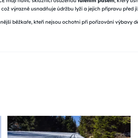
 mají navíc skluznici osazenou
tulením pásem
, který u
 což výrazně usnadňuje údržbu lyží a jejich přípravu před j
čnější běžkaře, kteří nejsou ochotni při pořizování výbavy 