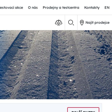
Testovací akce
O nás
Prodejny a testcentra
Kontakty
EN
Najít prodejce