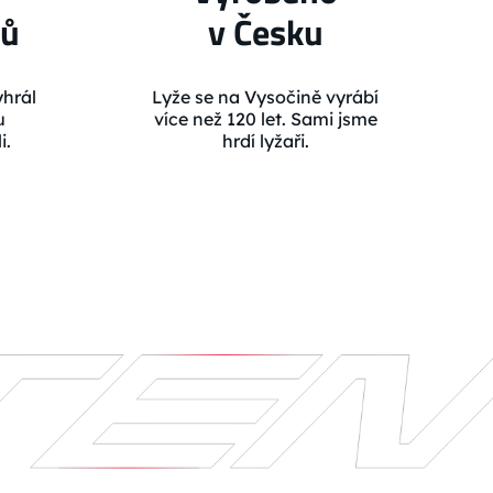
lů
v Česku
hrál
Lyže se na Vysočině vyrábí
u
více než 120 let. Sami jsme
i.
hrdí lyžaři.