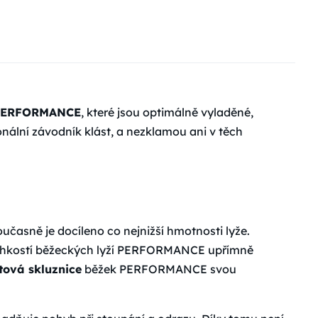
 PERFORMANCE
, které jsou optimálně vyladěné,
nální závodník klást, a nezklamou ani v těch
oučasně je docíleno co nejnižší hmotnosti lyže.
 lehkostí běžeckých lyží PERFORMANCE upřímně
tová skluznice
běžek PERFORMANCE svou