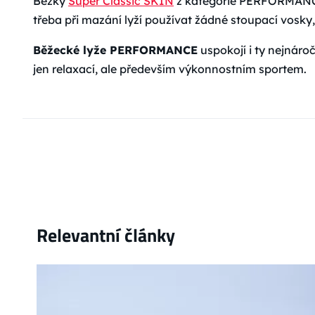
Běžky
Super Classic SKIN
z kategorie PERFORMANCE
třeba při mazání lyží používat žádné stoupací vosky,
Běžecké lyže PERFORMANCE
uspokojí i ty nejnáro
jen relaxací, ale především výkonnostním sportem.
Relevantní články