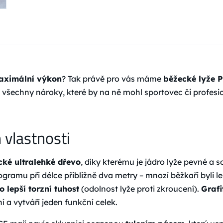
aximální výkon
? Tak právě pro vás máme
běžecké lyže
 všechny nároky, které by na ně mohl sportovec či profesio
vlastnosti
cké ultralehké dřevo
, díky kterému je jádro lyže pevné a s
ramu při délce přibližně dva metry – mnozí běžkaři byli
o lepší torzní tuhost
(odolnost lyže proti zkroucení).
Grafi
a vytváří jeden funkční celek.