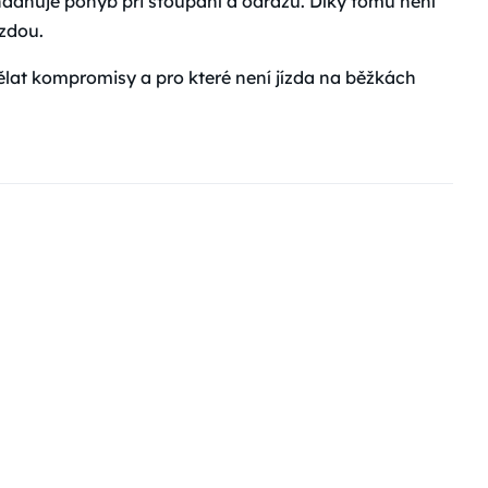
snadňuje pohyb při stoupání a odrazu. Díky tomu není
ízdou.
dělat kompromisy a pro které není jízda na běžkách