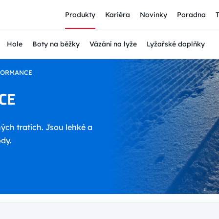
Produkty
Kariéra
Novinky
Poradna
Hole
Boty na běžky
Vázání na lyže
Lyžařské doplňky
RFORMANCE
CE
ých tratích. Jsou lehké a
ody.