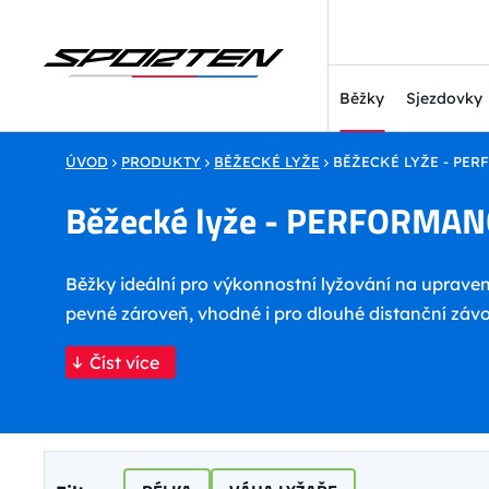
Běžky
Sjezdovky
ÚVOD
PRODUKTY
BĚŽECKÉ LYŽE
BĚŽECKÉ LYŽE - PE
Běžecké lyže - PERFORMAN
Běžky ideální pro výkonnostní lyžování na upraven
pevné zároveň, vhodné i pro dlouhé distanční záv
Číst více