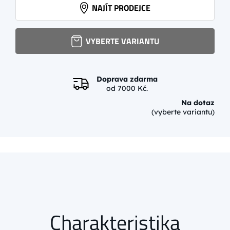
BC MANUAL
NAJÍT PRODEJCE
2 290 Kč
více
VYBERTE VARIANTU
Doprava zdarma
od 7000 Kč.
Na dotaz
(vyberte variantu)
Charakteristika