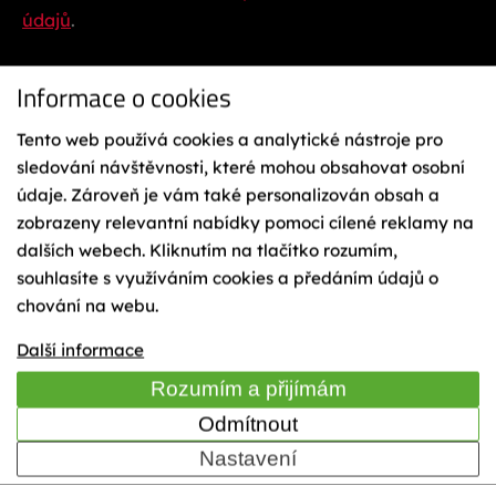
údajů
.
Informace o cookies
Tento web používá cookies a analytické nástroje pro
sledování návštěvnosti, které mohou obsahovat osobní
údaje. Zároveň je vám také personalizován obsah a
zobrazeny relevantní nabídky pomoci cílené reklamy na
Ochrana osobních údajů
Reklamační řád
dalších webech. Kliknutím na tlačítko rozumím,
Vázání na lyže
souhlasíte s využíváním cookies a předáním údajů o
Obchodní podmínky
chování na webu.
Cookies
Mapa webu
Další informace
TIME
Rozumím a přijímám
Odmítnout
Nastavení
© 2023 Sporten - KÄSTLE CZ, a.s.