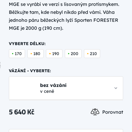
MGE se vyrábí ve verzi s lisovaným protismykem.
Běžkujte tam, kde nebyl nikdo před vámi. Váha
jednoho páru běžeckých lyží Sporten FORESTER
MGE je 2000 g (190 cm).
VYBERTE DÉLKU:
170
180
190
200
210
VÁZÁNÍ - VYBERTE:
bez vázání
v ceně
BC AUTO
5 640
Kč
Porovnat
2 290 Kč
více