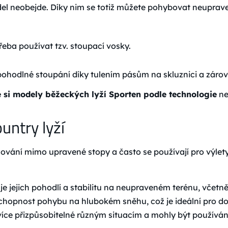
el neobejde. Díky nim se totiž můžete pohybovat neuprav
třeba používat tzv. stoupací vosky.
 pohodlné stoupání díky tulením pásům na skluznici a záro
te si modely běžeckých lyží Sporten podle technologie
ne
untry lyží
vání mimo upravené stopy a často se používají pro výlety d
uje jejich pohodlí a stabilitu na neupraveném terénu, vče
 schopnost pohybu na hlubokém sněhu, což je ideální pro d
více přizpůsobitelné různým situacím a mohly být používány