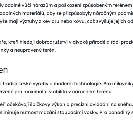
yly odolné vůči nárazům a poškození způsobeným terénem a
 odolných materiálů, aby se přizpůsobyly náročným podmín
že mají výztuhy z kevlaru nebo kovu, což zvyšuje jejich od
e, kteří hledají dobrodružství v divoké přírodě a rádi proz
ínky a neupravený terén.
en
jují tradici české výroby a moderní technologie. Pro milov
vržené pro maximální stabilitu v náročném terénu.
kteří očekávají špičkový výkon a precizní ovládání na sněhu
iminuje nutnost mazání stoupacími vosky. Pro pohodlný s