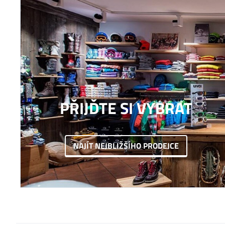
PŘIJĎTE SI VYBRAT
NAJÍT NEJBLIŽŠÍHO PRODEJCE