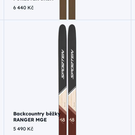
6 440 Kč
Backcountry běžky
RANGER MGE
5 490 Kč