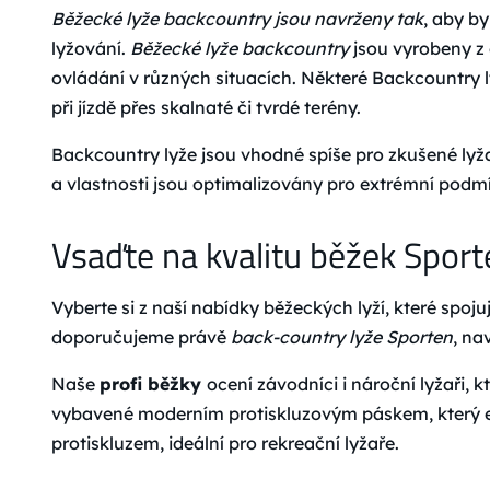
Běžecké lyže backcountry jsou navrženy tak
, aby b
lyžování.
Běžecké lyže backcountry
jsou vyrobeny z
ovládání v různých situacích. Některé Backcountry ly
při jízdě přes skalnaté či tvrdé terény.
Backcountry lyže jsou vhodné spíše pro zkušené lyžař
a vlastnosti jsou optimalizovány pro extrémní podm
Vsaďte na kvalitu běžek Sport
Vyberte si z naší nabídky běžeckých lyží, které spo
doporučujeme právě
back-country lyže Sporten
, na
Naše
profi běžky
ocení závodníci i nároční lyžaři, 
vybavené moderním protiskluzovým páskem, který el
protiskluzem, ideální pro rekreační lyžaře.