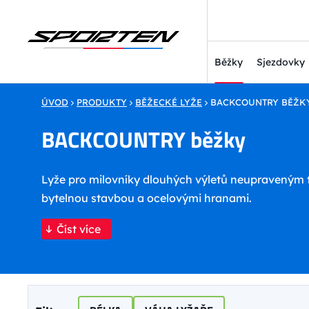
Běžky
Sjezdovky
ÚVOD
PRODUKTY
BĚŽECKÉ LYŽE
BACKCOUNTRY BĚŽK
BACKCOUNTRY běžky
Lyže pro milovníky dlouhých výletů neupraveným 
bytelnou stavbou a ocelovými hranami.
Číst více