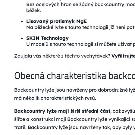
Bez ocelových hran se žádný backcountry mod
běžek.
Lisovaný protismyk MgE
Na běžecké lyže s touto technologií již není po
SKIN Technology
U modelů s touto technologií si můžete užívat
Zaujala vás některé z těchto vychytávek?
Vyfiltruj
Obecná charakteristika backco
Backcountry lyže jsou navrženy pro dobrodružné lyžo
má několik charakteristických rysů.
Backcountry lyže mají širší střední část
, což zvyš
šířce a konstrukci mají Backcountry lyže vynikající
tratě. Backcountry lyže jsou navrženy tak, aby byly 