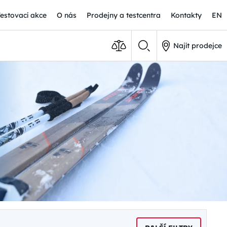
Testovací akce
O nás
Prodejny a testcentra
Kontakty
EN
Najít prodejce