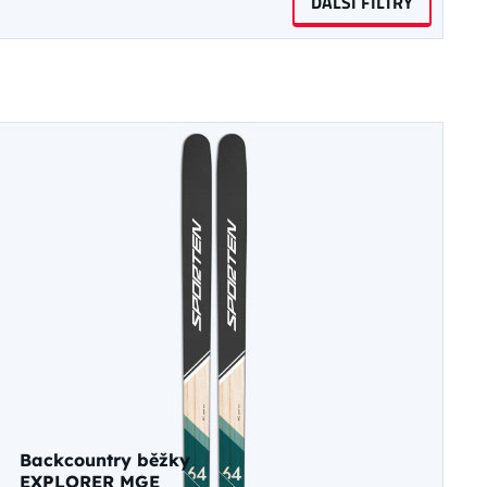
DALŠÍ FILTRY
Backcountry běžky
EXPLORER MGE