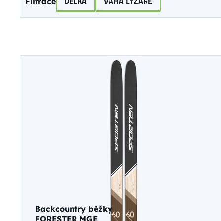
DÉLKA
VÁHA LYŽAŘE
Filtrace
Backcountry běžky
FORESTER MGE