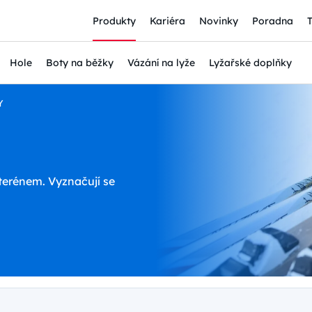
Produkty
Kariéra
Novinky
Poradna
Hole
Boty na běžky
Vázání na lyže
Lyžařské doplňky
Y
terénem. Vyznačují se