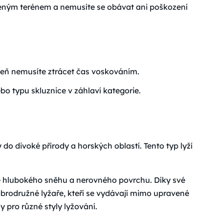
eným terénem a nemusíte se obávat ani poškození
veň nemusíte ztrácet čas voskováním.
bo typu skluznice v záhlaví kategorie.
o divoké přírody a horských oblastí. Tento typ lyží
tně hlubokého sněhu a nerovného povrchu. Díky své
obrodružné lyžaře, kteří se vydávají mimo upravené
 pro různé styly lyžování.