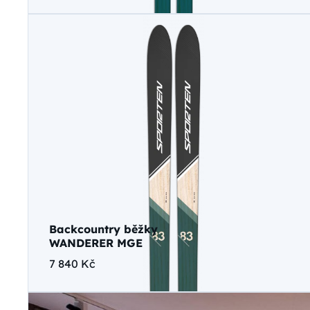
Backcountry běžky
WANDERER MGE
7 840 Kč