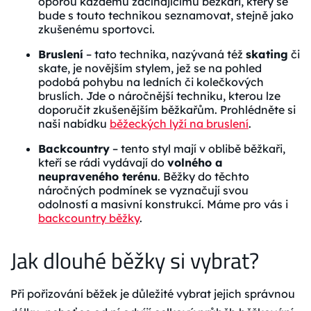
oporou každému začínajícímu běžkaři, který se
bude s touto technikou seznamovat, stejně jako
zkušenému sportovci.
Bruslení
– tato technika, nazývaná též
skating
či
skate, je novějším stylem, jež se na pohled
podobá pohybu na ledních či kolečkových
bruslích. Jde o náročnější techniku, kterou lze
doporučit zkušenějším běžkařům. Prohlédněte si
naši nabídku
běžeckých lyží na bruslení
.
Backcountry
– tento styl mají v oblibě běžkaři,
kteří se rádi vydávají do
volného a
neupraveného terénu
. Běžky do těchto
náročných podmínek se vyznačují svou
odolností a masivní konstrukcí. Máme pro vás i
backcountry běžky
.
Jak dlouhé běžky si vybrat?
Při pořizování běžek je důležité vybrat jejich správnou