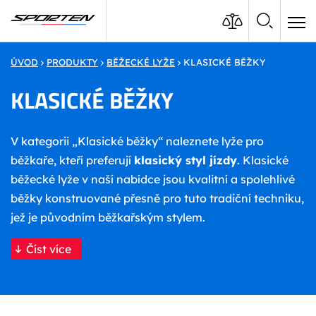
ÚVOD
PRODUKTY
BĚŽECKÉ LYŽE
KLASICKÉ BĚŽKY
KLASICKÉ BĚŽKY
V kategorii „Klasické běžky“ naleznete lyže pro
běžkaře, kteří preferují
klasický styl jízdy
. Klasické
běžecké lyže v naší nabídce jsou kvalitní a spolehlivé
běžky konstruované přesně pro tuto tradiční techniku,
jež je původním běžkařským stylem.
Číst více