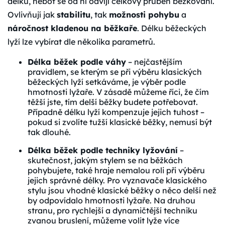
délku, neboť se od ní odvíjí celkový průběh běžkování.
Ovlivňují jak
stabilitu
, tak
možnosti pohybu
a
náročnost kladenou na běžkaře
. Délku běžeckých
lyží lze vybírat dle několika parametrů.
Délka běžek podle váhy
– nejčastějším
pravidlem, se kterým se při výběru klasických
běžeckých lyží setkáváme, je výběr podle
hmotnosti lyžaře. V zásadě můžeme říci, že čím
těžší jste, tím delší běžky budete potřebovat.
Případně délku lyží kompenzuje jejich tuhost –
pokud si zvolíte tužší klasické běžky, nemusí být
tak dlouhé.
Délka běžek podle techniky lyžování
–
skutečnost, jakým stylem se na běžkách
pohybujete, také hraje nemalou roli při výběru
jejich správné délky. Pro vyznavače klasického
stylu jsou vhodné klasické běžky o něco delší než
by odpovídalo hmotnosti lyžaře. Na druhou
stranu, pro rychlejší a dynamičtější techniku
zvanou bruslení, můžeme volit lyže více