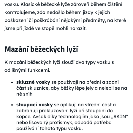
vosku. Klasické běžecké lyže zároveň během čištění
kontrolujeme, zda nedošlo během jízdy k jejich
poškození či poškrábání nějakými předměty, na které
jsme při jízdě ve stopě mohli narazit.
Mazání běžeckých lyží
K mazání běžeckých lyží slouží dva typy vosku s
odlišnými funkcemi.
skluzné vosky
se používají na přední a zadní
část skluznice, aby běžky lépe jely a nelepil se na
ně sníh
stoupací vosky
se aplikují na střední část a
zabraňují prokluzování lyží při stoupání do
kopce. Avšak díky technologiím jako jsou „SKIN“
nebo lisovaný protismyk, odpadá potřeba
používání tohoto typu vosku.