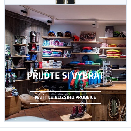
PŘIJĎTE SI VYBRAT
NAJÍT NEJBLIŽŠÍHO PRODEJCE