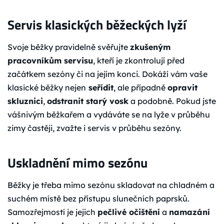
Servis klasických běžeckých lyží
Svoje běžky pravidelně svěřujte
zkušeným
pracovníkům servisu
, kteří je zkontrolují před
začátkem sezóny či na jejím konci. Dokáží vám vaše
klasické běžky nejen
seřídit
, ale případně
opravit
skluznici
,
odstranit starý vosk
a podobně. Pokud jste
vášnivým běžkařem a vydáváte se na lyže v průběhu
zimy častěji, zvažte i servis v průběhu sezóny.
Uskladnění mimo sezónu
Běžky je třeba mimo sezónu skladovat na chladném a
suchém místě bez přístupu slunečních paprsků.
Samozřejmostí je jejich
pečlivé očištění
a
namazání