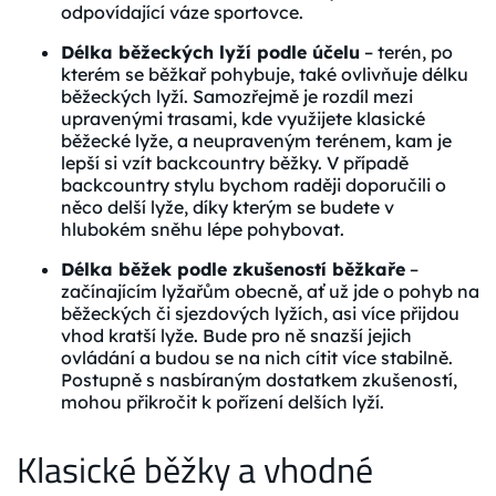
odpovídající váze sportovce.
Délka běžeckých lyží podle účelu
– terén, po
kterém se běžkař pohybuje, také ovlivňuje délku
běžeckých lyží. Samozřejmě je rozdíl mezi
upravenými trasami, kde využijete klasické
běžecké lyže, a neupraveným terénem, kam je
lepší si vzít backcountry běžky. V případě
backcountry stylu bychom raději doporučili o
něco delší lyže, díky kterým se budete v
hlubokém sněhu lépe pohybovat.
Délka běžek podle zkušeností běžkaře
–
začínajícím lyžařům obecně, ať už jde o pohyb na
běžeckých či sjezdových lyžích, asi více přijdou
vhod kratší lyže. Bude pro ně snazší jejich
ovládání a budou se na nich cítit více stabilně.
Postupně s nasbíraným dostatkem zkušeností,
mohou přikročit k pořízení delších lyží.
Klasické běžky a vhodné