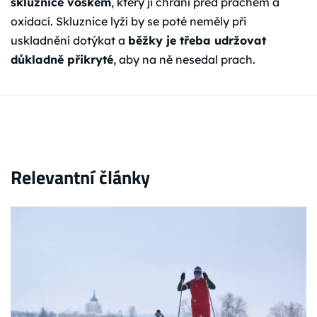
skluznice voskem
, který ji chrání před prachem a
oxidací. Skluznice lyží by se poté neměly při
uskladnění dotýkat a
běžky je třeba udržovat
důkladně přikryté
, aby na ně nesedal prach.
Relevantní články