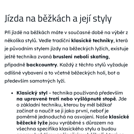
Jízda na běžkách a její styly
Při jízdě na běžkách máte v současné době na výběr z
několika stylů. Vedle tradiční
klasické techniky
, která
je původním stylem jízdy na běžeckých lyžích, existuje
ještě technika zvaná
bruslení neboli skating
,
případně
backcountry
. Každý z těchto stylů vyžaduje
odlišné vybavení a to včetně běžeckých holí, bot a
především samotných lyží.
Klasický styl
– technika používaná především
na upravené trati nebo vyšlápnuté stopě
. Jde
o základní techniku, kterou by měl běžkař
začínat a naučit se ji jako první, neboť je
poměrně jednoduchá na osvojení. Naše
klasické
běžecké lyže
jsou vyráběné s důrazem na
všechna specifika klasického stylu a budou