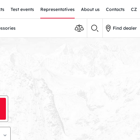
ts
Test events
Representatives
About us
Contacts
CZ
ssories
Find dealer