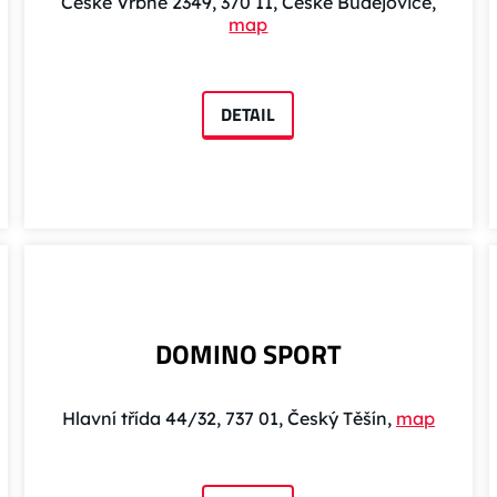
České Vrbné 2349, 370 11, České Budějovice,
map
DETAIL
DOMINO SPORT
Hlavní třída 44/32, 737 01, Český Těšín,
map