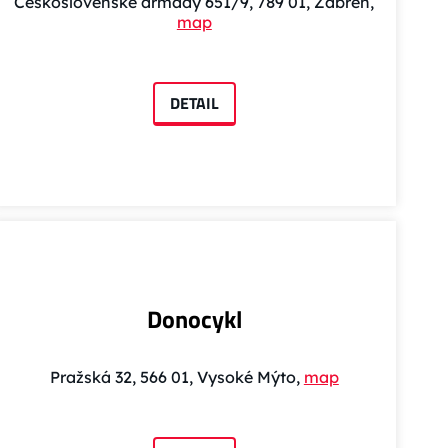
Československé armády 651/9, 789 01, Zábřeh,
map
DETAIL
Donocykl
Pražská 32, 566 01, Vysoké Mýto,
map