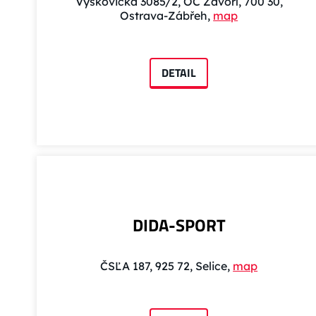
Výškovická 3085/2, OC Závoří, 700 30,
Ostrava-Zábřeh,
map
DETAIL
DIDA-SPORT
ČSĽA 187, 925 72, Selice,
map